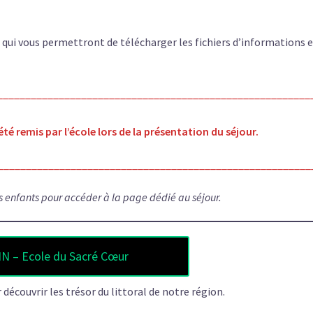
s qui vous permettront de télécharger les fichiers d’informations e
________________________________________________________
été remis par l’école lors de la présentation du séjour.
________________________________________________________
s enfants pour accéder à la page dédié au séjour.
N – Ecole du Sacré Cœur
 découvrir les trésor du littoral de notre région.