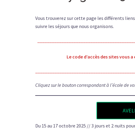
Vous trouverez sur cette page les différents lien
suivre les séjours que nous organisons.
________________________________________
Le code d’accès des sites vous a 
_________________________________________
Cliquez sur le bouton correspondant à l’école de vo
AVELI
Du 15 au 17 octobre 2025 // 3 jours et 2 nuits pour