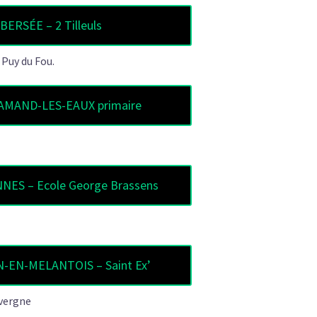
BERSÉE – 2 Tilleuls
 Puy du Fou.
AMAND-LES-EAUX primaire
ES – Ecole George Brassens
-EN-MELANTOIS – Saint Ex’
uvergne