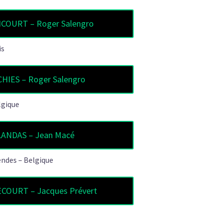
COURT – Roger Salengro
is
HIES – Roger Salengro
lgique
LANDAS – Jean Macé
endes – Belgique
COURT – Jacques Prévert